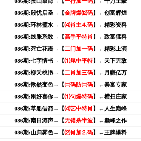
086期:投山窜海→【
一行加一码
】←千万土豪
086期:殷忧启圣→【
金牌爆⑿码
】←创富辉煌
086期:环林璧水→【
⑷肖主⒋码
】←精彩资料
086期:线胀系数→【
高手平特肖
】←致富猛料
086期:死亡花语→【
二门加一码
】←精彩上演
086期:七字情书→【
⑴尾中平特
】←天下无敌
086期:柳夭桃艳→【
二肖加三码
】←月赚亿万
086期:愀然变色→【
㈡码防㈡码
】←暴富专家
086期:刚好喜你→【
⑴句爆特码
】←横扫庄家
086期:草船借箭→【
⑷艺中特肖
】←人生巅峰
086期:南日涛声→【
无错杀半波
】←巅峰之作
086期:山归雾色→【
⑵肖加⒉码
】←王牌爆料