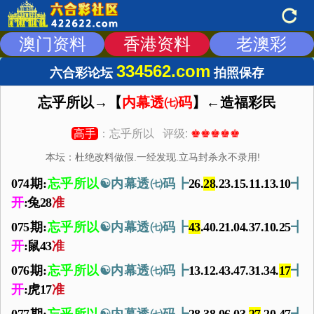
澳门资料
香港资料
老澳彩
334562.com
六合彩论坛
拍照保存
忘乎所以→【
内幕透㈦码
】←造福彩民
高手
：忘乎所以 评级:
♚♚♚♚♚
本坛：杜绝改料做假.一经发现.立马封杀永不录用!
074期:
忘乎所以
☯
内幕透㈦码
┣
26.
28
.23.15.11.13.10
┫
开
:兔28
准
075期:
忘乎所以
☯
内幕透㈦码
┣
43
.40.21.04.37.10.25
┫
开
:鼠43
准
076期:
忘乎所以
☯
内幕透㈦码
┣
13.12.43.47.31.34.
17
┫
开
:虎17
准