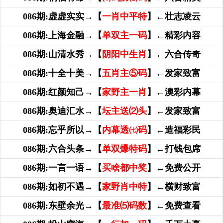
086期:虚虚实实→【
一肖中平特
】←壮志凌云
086期:上海金融→【
单双主一码
】←精彩内容
086期:山清水秀→【
阴阳中生肖
】←六合传奇
086期:十全十美→【
五肖主⑤码
】←发家致富
086期:红颜知己→【
家野主一肖
】←澳彩内幕
086期:奥迪汇水→【
坛主送⑵头
】←发家致富
086期:忘乎所以→【
内幕透㈦码
】←造福彩民
086期:六合头条→【
单双爆特码
】←打钱包席
086期:一言一语→【
买啥都中奖
】←免费公开
086期:如初不遇→【
家野肖中特
】←横财致富
086期:东壁余光→【
最准⑸码数
】←免费查看