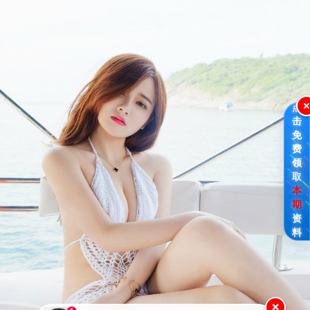
点
击
免
费
领
取
本
期
资
料
×