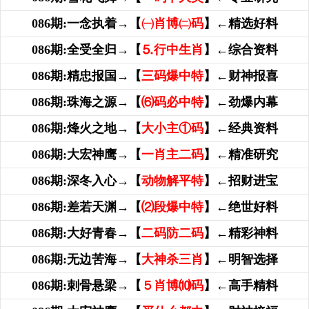
086期:一念执着→【
㈠肖博㈡码
】←精选好料
086期:全受全归→【
⒌行中生肖
】←综合资料
086期:精忠报国→【
三码爆中特
】←财神报喜
086期:珠海之源→【
⑹码必中特
】←劲爆内幕
086期:烽火之地→【
大小主①码
】←经典资料
086期:大宏神鹰→【
一肖主二码
】←精准研究
086期:深冬入心→【
动物解平特
】←招财进宝
086期:差若天渊→【
⑵段爆中特
】←绝世好料
086期:大好青春→【
二码防二码
】←精彩神料
086期:无边苦海→【
大神杀三肖
】←明智选择
086期:刺骨悬梁→【
５肖博⑽码
】←高手精料