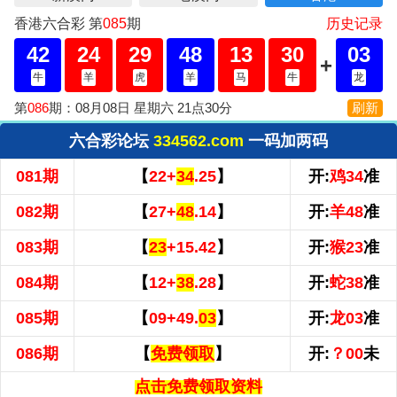
六合彩论坛
334562.com
一码加两码
081期
【
22+
34
.25
】
开:
鸡34
准
082期
【
27+
48
.14
】
开:
羊48
准
083期
【
23
+15.42
】
开:
猴23
准
084期
【
12+
38
.28
】
开:
蛇38
准
085期
【
09+49.
03
】
开:
龙03
准
086期
【
免费领取
】
开:
？00
未
点击免费领取资料