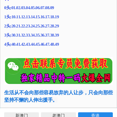
0头:01.02.03.04.05.06.07.08.09
1头:10.11.12.13.14.15.16.17.18.19
2头:20.21.22.23.24.25.26.27.28.29
3头:30.31.32.33.34.35.36.37.38.39
4头:40.41.42.43.44.45.46.47.48.49
生活从不会向那些容易放弃的人让步，只会向那些
坚持不懈的人伸出援手。