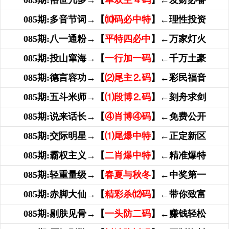
085期:俗世几多→【
单双主４码
】←发财必备
085期:多音节词→【
⑽码必中特
】←理性投资
085期:八一通粉→【
平特四必中
】←万家灯火
085期:投山窜海→【
一行加一码
】←千万土豪
085期:德言容功→【
⑵尾主⒉码
】←彩民福音
085期:五斗米师→【
⑴段博⒉码
】←刻舟求剑
085期:说来话长→【
④肖博④码
】←免费公开
085期:交际明星→【
⑴尾爆中特
】←正定新区
085期:霸权主义→【
二肖爆中特
】←精准爆特
085期:轻重量级→【
春夏与秋冬
】←中奖第一
085期:赤脚大仙→【
精彩杀⑿码
】←带你致富
085期:剔肤见骨→【
一头防二码
】←赚钱轻松