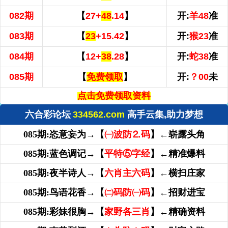
082期
【
27+
48
.14
】
开:
羊48
准
083期
【
23
+15.42
】
开:
猴23
准
084期
【
12+
38
.28
】
开:
蛇38
准
085期
【
免费领取
】
开:
？00
未
点击免费领取资料
六合彩论坛
334562.com
高手云集,助力梦想
085期:恣意妄为→【
㈠波防⒉码
】←崭露头角
085期:蓝色调记→【
平特⑤字经
】←精准爆料
085期:夜半诗人→【
六肖主六码
】←横扫庄家
085期:鸟语花香→【
㈡码防㈠码
】←招财进宝
085期:彩妹很胸→【
家野各三肖
】←精确资料