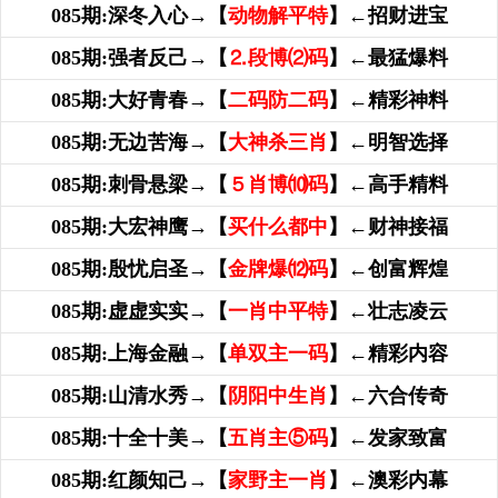
085期:深冬入心→【
动物解平特
】←招财进宝
085期:强者反己→【
⒉段博⑵码
】←最猛爆料
085期:大好青春→【
二码防二码
】←精彩神料
085期:无边苦海→【
大神杀三肖
】←明智选择
085期:刺骨悬梁→【
５肖博⑽码
】←高手精料
085期:大宏神鹰→【
买什么都中
】←财神接福
085期:殷忧启圣→【
金牌爆⑿码
】←创富辉煌
085期:虚虚实实→【
一肖中平特
】←壮志凌云
085期:上海金融→【
单双主一码
】←精彩内容
085期:山清水秀→【
阴阳中生肖
】←六合传奇
085期:十全十美→【
五肖主⑤码
】←发家致富
085期:红颜知己→【
家野主一肖
】←澳彩内幕