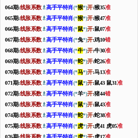
064期:
线胀系数
♗
高手平特肖
(*
猴
*)
开
:猴35
准
065期:
线胀系数
♗
高手平特肖
(*
猴
*)
开
:猴47
准
066期:
线胀系数
♗
高手平特肖
(*
鼠
*)
开
:鼠07
准
067期:
线胀系数
♗
高手平特肖
(*
兔
*)
开
:鸡10
错
068期:
线胀系数
♗
高手平特肖
(*
牛
*)
开
:牛30
准
069期:
线胀系数
♗
高手平特肖
(*
蛇
*)
开
:蛇26
准
070期:
线胀系数
♗
高手平特肖
(*
马
*)
开
:马13
准
071期:
线胀系数
♗
高手平特肖
(*
鼠
*)
开
:鼠43 鼠31
准
072期:
线胀系数
♗
高手平特肖
(*
羊
*)
开
:猪44
错
073期:
线胀系数
♗
高手平特肖
(*
鼠
*)
开
:鼠43
准
074期:
线胀系数
♗
高手平特肖
(*
蛇
*)
开
:蛇38
准
075期:
线胀系数
♗
高手平特肖
(*
虎
*)
开
:虎41 虎05
准
076期:
线胀系数
♗
高手平特肖
(*
虎
*)
开
:虎17
准